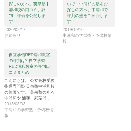
ィ
く
ィ
探しの方へ。英泉塾中
いで、中浦和の塾をお
ン
だ
ン
浦和校の口コミ、評
探しの方へ、中浦和で
ド
さ
ド
ウ
い
ウ
判、評価を公開しま
評判の塾をご紹介しま
で
(
で
開
新
開
す！
す！
き
し
き
ま
い
ま
2020/02/17
2019/10/10
す
ウ
す
)
ィ
)
お知らせ
中浦和の学習塾・予備校情
ン
報
ド
ウ
で
開
自立学習RED浦和教室
き
ま
の評判は? 自立学習
す
)
RED浦和教室の評判口
コミまとめ
こんにちは。 公立高校受験
指導専門塾 英泉塾中浦和校
の佐藤です。 英泉塾のある
中浦和や 浦和、武蔵浦…
2018/08/03
中浦和の学習塾・予備校情
報