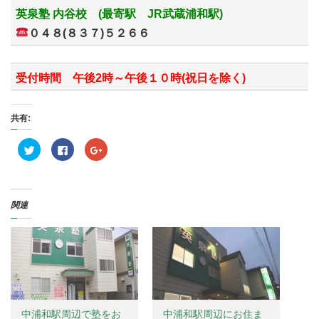
英泉塾 内谷校 (最寄駅 JR武蔵浦和駅)
０４８(８３７)５２６６
受付時間 午後2時～午後１０時(祝日を除く)
共有:
ク
F
ク
リ
a
リ
ッ
c
ッ
ク
e
ク
し
b
し
て
o
て
T
o
G
関連
w
k
o
i
で
o
t
共
g
t
有
l
e
す
e
r
る
+
で
に
で
共
は
共
有
ク
有
(
リ
(
新
ッ
新
し
ク
し
い
し
い
中浦和駅周辺で塾をお
中浦和駅周辺にお住ま
ウ
て
ウ