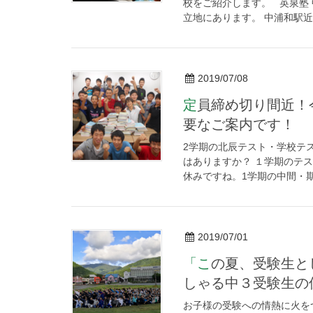
校をご紹介します。 英泉塾
立地にあります。 中浦和駅近く
2019/07/08
定員締め切り間近！今なら間に合います！夏期講習最終募集の重
要なご案内です！
2学期の北辰テスト・学校テ
はありますか？ １学期のテ
休みですね。1学期の中間・期
2019/07/01
「この夏、受験生として本気になってほしい！」と願っていらっ
しゃる中３受験生の
お子様の受験への情熱に火を