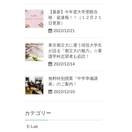
【最新】今年度大学受験合
格・超速報！！（１２月２１
日更新）
2022/12/21
東京都立大に通う現役大学生
が語る『都立大の魅力』☆看
護学科志望者も必読！
2022/12/14
無料特別授業『中学準備講
座』のご案内！
2022/12/10
カテゴリー
E-Lab