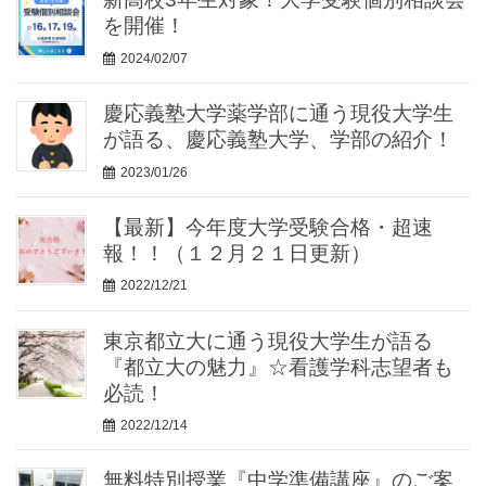
を開催！
2024/02/07
慶応義塾大学薬学部に通う現役大学生
が語る、慶応義塾大学、学部の紹介！
2023/01/26
【最新】今年度大学受験合格・超速
報！！（１２月２１日更新）
2022/12/21
東京都立大に通う現役大学生が語る
『都立大の魅力』☆看護学科志望者も
必読！
2022/12/14
無料特別授業『中学準備講座』のご案