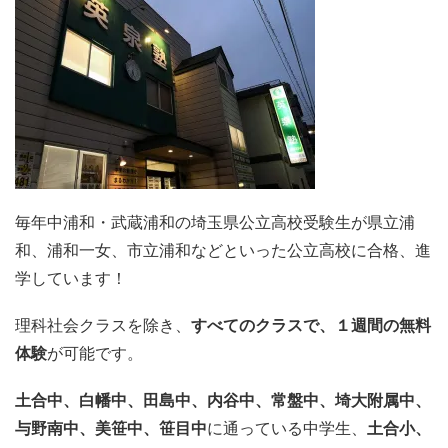
毎年中浦和・武蔵浦和の埼玉県公立高校受験生が県立浦
和、浦和一女、市立浦和などといった公立高校に合格、進
学しています！
理科社会クラスを除き、
すべてのクラスで、
１週間の無料
体験
が可能です。
土合中、白幡中、田島中、内谷中、
常盤中、埼大附属中、
与野南中、
美笹中、笹目中
に通っている中学生、
土合小、