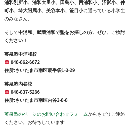
浦和別所小、浦和大里小、
田島小、西浦和小、沼影小、仲
町小、
埼大附属小、美谷本小、笹目小
に通っている小学生
のみなさん、
そして
中浦和、武蔵浦和で塾をお探しの方、
ぜひ、ご検討
ください！
英泉塾中浦和校
048-862-6672
住所:さいたま市南区鹿手袋1-3-29
英泉塾内谷校
048-837-5266
住所:さいたま市南区内谷3-8-8
英泉塾のページのお問い合わせフォーム
からもぜひご連絡
ください。お待ちしています！