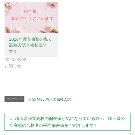
ド
ウ
で
開
き
ま
す
)
2020年度英泉塾の私立
高校入試合格状況で
す！
2020/02/02
お知らせ
カテゴリー
入試情報
,
埼玉の高校入試
埼玉県公立高校の偏差値が気になっている方へ、埼玉県公
立高校の合格者の平均偏差値をご紹介します！