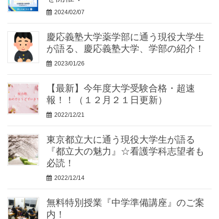
2024/02/07
慶応義塾大学薬学部に通う現役大学生
が語る、慶応義塾大学、学部の紹介！
2023/01/26
【最新】今年度大学受験合格・超速
報！！（１２月２１日更新）
2022/12/21
東京都立大に通う現役大学生が語る
『都立大の魅力』☆看護学科志望者も
必読！
2022/12/14
無料特別授業『中学準備講座』のご案
内！