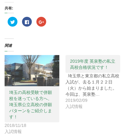
共有:
ク
F
ク
リ
a
リ
ッ
c
ッ
ク
e
ク
し
b
し
て
o
て
T
o
G
関連
w
k
o
i
で
o
t
共
g
t
有
l
e
す
e
2019年度 英泉塾の私立
r
る
+
高校合格状況です！
で
に
で
共
は
共
有
ク
有
埼玉県と東京都の私立高校
(
リ
(
入試が、去る１月２２日
新
ッ
新
し
ク
し
（火）から始まりました。
い
し
い
埼玉の高校受験で併願
ウ
て
ウ
今回は、英泉塾…
ィ
く
ィ
校を迷っている方へ、
2019/02/09
ン
だ
ン
埼玉県公立高校の併願
ド
さ
ド
入試情報
ウ
い
ウ
パターンをご紹介しま
で
(
で
開
新
開
す！
き
し
き
ま
い
ま
2018/11/18
す
ウ
す
)
ィ
)
入試情報
ン