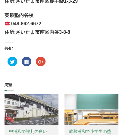
住所:さいたま市南区鹿手袋1-3-29
英泉塾内谷校
048-862-6672
住所:さいたま市南区内谷3-8-8
共有:
ク
F
ク
リ
a
リ
ッ
c
ッ
ク
e
ク
し
b
し
て
o
て
T
o
G
関連
w
k
o
i
で
o
t
共
g
t
有
l
e
す
e
r
る
+
で
に
で
共
は
共
有
ク
有
(
リ
(
新
ッ
新
し
ク
し
い
し
い
中浦和で評判の良い
武蔵浦和で小学生の塾
ウ
て
ウ