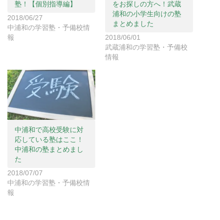
ィ
く
ィ
塾！【個別指導編】
をお探しの方へ！武蔵
ン
だ
ン
浦和の小学生向けの塾
ド
さ
ド
2018/06/27
ウ
い
ウ
まとめました
で
(
で
中浦和の学習塾・予備校情
開
新
開
報
2018/06/01
き
し
き
ま
い
ま
武蔵浦和の学習塾・予備校
す
ウ
す
)
ィ
)
情報
ン
ド
ウ
で
開
き
ま
す
)
中浦和で高校受験に対
応している塾はここ！
中浦和の塾まとめまし
た
2018/07/07
中浦和の学習塾・予備校情
報