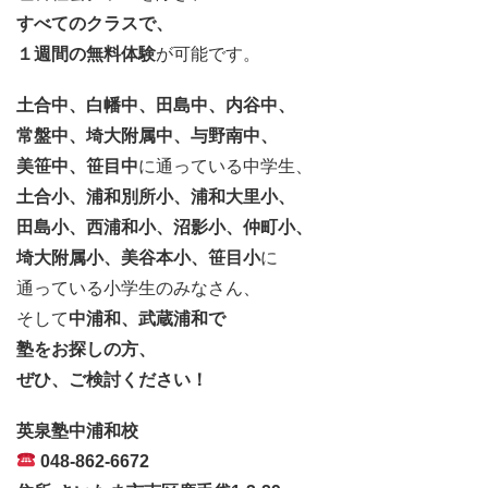
すべてのクラスで、
１週間の無料体験
が可能です。
土合中、白幡中、田島中、内谷中、
常盤中、埼大附属中、与野南中、
美笹中、笹目中
に通っている中学生、
土合小、浦和別所小、浦和大里小、
田島小、西浦和小、沼影小、仲町小、
埼大附属小、美谷本小、笹目小
に
通っている小学生のみなさん、
そして
中浦和、武蔵浦和で
塾をお探しの方、
ぜひ、ご検討ください！
英泉塾中浦和校
048-862-6672