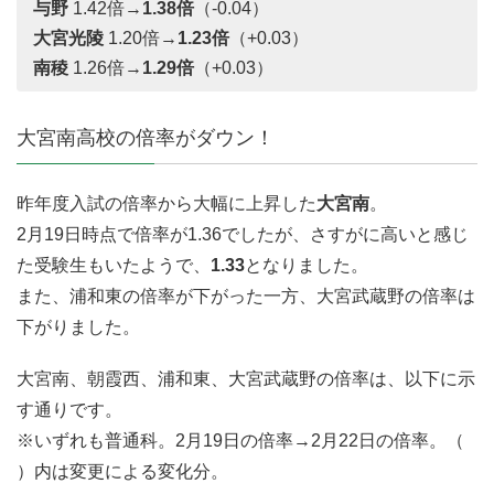
与野
1.42倍→
1.38倍
（-0.04）
大宮光陵
1.20倍→
1.23倍
（+0.03）
南稜
1.26倍→
1.29倍
（+0.03）
大宮南高校の倍率がダウン！
昨年度入試の倍率から大幅に上昇した
大宮南
。
2月19日時点で倍率が1.36でしたが、さすがに高いと感じ
た受験生もいたようで、
1.33
となりました。
また、浦和東の倍率が下がった一方、大宮武蔵野の倍率は
下がりました。
大宮南、朝霞西、浦和東、大宮武蔵野の倍率は、以下に示
す通りです。
※いずれも普通科。2月19日の倍率→2月22日の倍率。（
）内は変更による変化分。