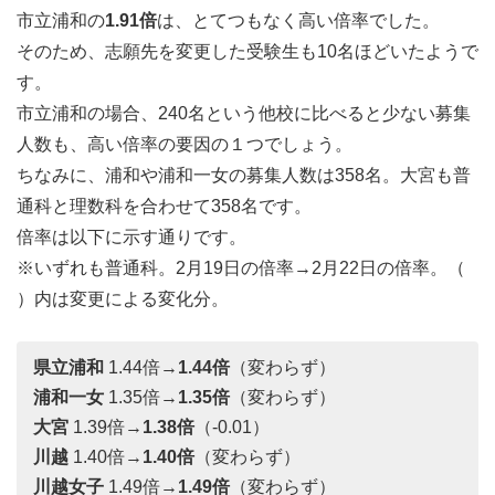
市立浦和の
1.91倍
は、とてつもなく高い倍率でした。
そのため、志願先を変更した受験生も10名ほどいたようで
す。
市立浦和の場合、240名という他校に比べると少ない募集
人数も、高い倍率の要因の１つでしょう。
ちなみに、浦和や浦和一女の募集人数は358名。大宮も普
通科と理数科を合わせて358名です。
倍率は以下に示す通りです。
※いずれも普通科。2月19日の倍率→2月22日の倍率。（
）内は変更による変化分。
県立浦和
1.44倍→
1.44倍
（変わらず）
浦和一女
1.35倍→
1.35倍
（変わらず）
大宮
1.39倍→
1.38倍
（-0.01）
川越
1.40倍→
1.40倍
（変わらず）
川越女子
1.49倍→
1.49倍
（変わらず）