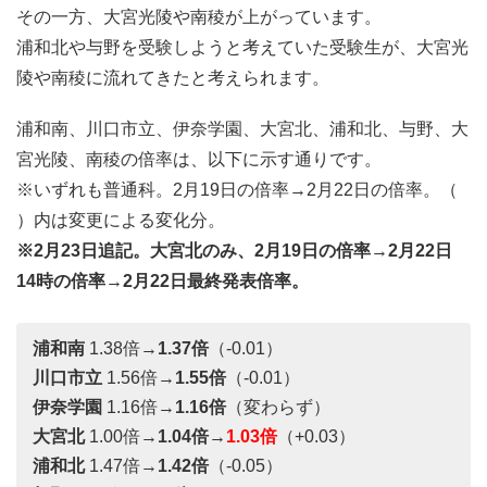
その一方、大宮光陵や南稜が上がっています。
浦和北や与野を受験しようと考えていた受験生が、大宮光
陵や南稜に流れてきたと考えられます。
浦和南、川口市立、伊奈学園、大宮北、浦和北、与野、大
宮光陵、南稜の倍率は、以下に示す通りです。
※いずれも普通科。2月19日の倍率→2月22日の倍率。（
）内は変更による変化分。
※2月23日追記。大宮北のみ、2月19日の倍率→2月22日
14時の倍率→2月22日最終発表倍率。
浦和南
1.38倍→
1.37倍
（-0.01）
川口市立
1.56倍→
1.55倍
（-0.01）
伊奈学園
1.16倍→
1.16倍
（変わらず）
大宮北
1.00倍→
1.04倍→
1.03倍
（+0.03）
浦和北
1.47倍→
1.42倍
（-0.05）