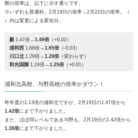
際の倍率は、以下に示す通りです。
※いずれも普通科。2月19日の倍率→2月22日の倍率。（
）内は変更による変化分。
蕨
1.47倍→
1.49倍
（+0.02）
浦和西
1.68倍→
1.65倍
（-0.03）
川口北
1.29倍→
1.29倍
（変わらず）
和光国際
1.24倍→
1.25倍
（+0.01）
浦和北高校、与野高校の倍率がダウン！
昨年度の1.13倍の浦和北ですが、2月19日の1.47倍から
1.42倍
にまで下がりました。
また、ほぼ同レベルである与野も、2月19日の1.42倍から
1.38倍
にまで下がりました。