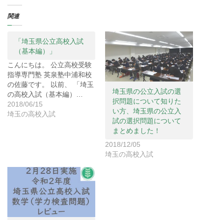
て
o
て
T
o
G
関連
w
k
o
i
で
o
t
共
g
t
有
l
e
す
e
「埼玉県公立高校入試
r
る
+
（基本編）」
で
に
で
共
は
共
有
ク
有
こんにちは。 公立高校受験
(
リ
(
指導専門塾 英泉塾中浦和校
新
ッ
新
し
ク
し
の佐藤です。 以前、 「埼玉
い
し
い
埼玉県の公立入試の選
ウ
て
ウ
の高校入試（基本編）…
ィ
く
ィ
択問題について知りた
2018/06/15
ン
だ
ン
い方、埼玉県の公立入
ド
さ
ド
埼玉の高校入試
ウ
い
ウ
試の選択問題について
で
(
で
開
新
開
まとめました！
き
し
き
ま
い
ま
2018/12/05
す
ウ
す
)
ィ
)
埼玉の高校入試
ン
ド
ウ
で
開
き
ま
す
)