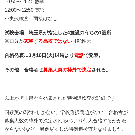
10:50〜11:40 数学
12:00〜12:50 英語
※実技検査、面接はなし
試験会場…埼玉県が指定した4施設のうちの1箇所
※自分が
志望する高校ではない
可能性大
合格発表…3月16日(火)14時より
電話
で発表。
その他…合格者は
募集人員の枠外で決定
される。
以上が埼玉県から発表された特例追検査の詳細です。
国数英の3教科しかない、学校選択問題がない、合格者が
募集人数の枠外で決定される(つまり何人合格するかがわ
からない)など、異例尽くしの特例追検査となりました。