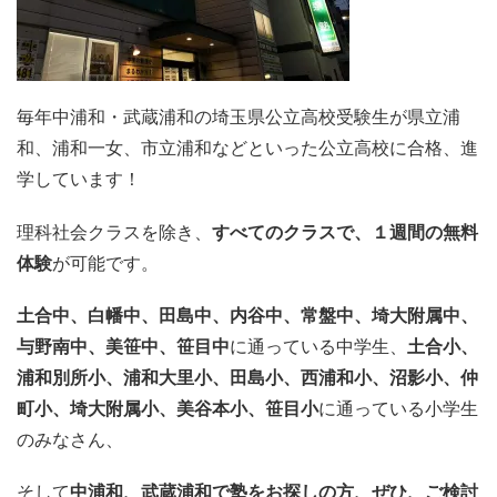
毎年中浦和・武蔵浦和の埼玉県公立高校受験生が県立浦
和、浦和一女、市立浦和などといった公立高校に合格、進
学しています！
理科社会クラスを除き、
すべてのクラスで、
１週間の無料
体験
が可能です。
土合中、白幡中、田島中、内谷中、
常盤中、埼大附属中、
与野南中、
美笹中、笹目中
に通っている中学生、
土合小、
浦和別所小、浦和大里小、
田島小、西浦和小、沼影小、仲
町小、
埼大附属小、美谷本小、笹目小
に通っている小学生
のみなさん、
そして
中浦和、武蔵浦和で塾をお探しの方、
ぜひ、ご検討