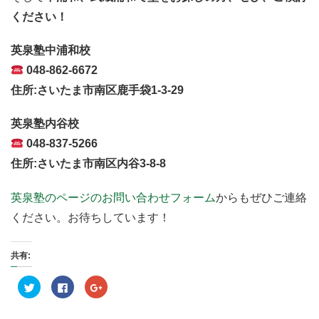
ください！
英泉塾中浦和校
048-862-6672
住所:さいたま市南区鹿手袋1-3-29
英泉塾内谷校
048-837-5266
住所:さいたま市南区内谷3-8-8
英泉塾のページのお問い合わせフォーム
からもぜひご連絡
ください。お待ちしています！
共有:
ク
F
ク
リ
a
リ
ッ
c
ッ
ク
e
ク
し
b
し