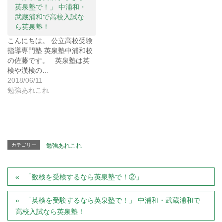
ド
英泉塾で！」 中浦和・
ウ
武蔵浦和で高校入試な
で
開
ら英泉塾！
き
ま
こんにちは。 公立高校受験
す
)
指導専門塾 英泉塾中浦和校
の佐藤です。 英泉塾は英
検や漢検の…
2018/06/11
勉強あれこれ
カテゴリー
勉強あれこれ
「数検を受検するなら英泉塾で！②」
「英検を受験するなら英泉塾で！」 中浦和・武蔵浦和で
高校入試なら英泉塾！