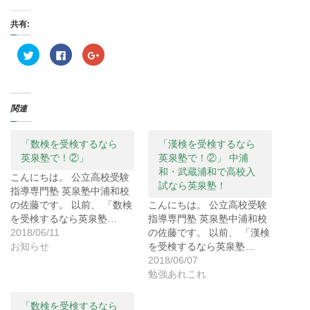
共有:
ク
F
ク
リ
a
リ
ッ
c
ッ
ク
e
ク
し
b
し
て
o
て
T
o
G
関連
w
k
o
i
で
o
t
共
g
t
有
l
e
す
e
「数検を受検するなら
「漢検を受検するなら
r
る
+
英泉塾で！②」
英泉塾で！②」 中浦
で
に
で
共
は
共
和・武蔵浦和で高校入
有
ク
有
こんにちは。 公立高校受験
(
リ
(
試なら英泉塾！
指導専門塾 英泉塾中浦和校
新
ッ
新
し
ク
し
の佐藤です。 以前、 「数検
こんにちは。 公立高校受験
い
し
い
ウ
て
ウ
を受検するなら英泉塾…
指導専門塾 英泉塾中浦和校
ィ
く
ィ
2018/06/11
の佐藤です。 以前、 「漢検
ン
だ
ン
ド
さ
ド
お知らせ
を受検するなら英泉塾…
ウ
い
ウ
で
(
で
2018/06/07
開
新
開
勉強あれこれ
き
し
き
ま
い
ま
す
ウ
す
)
ィ
)
「数検を受検するなら
ン