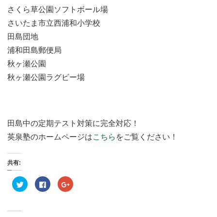
さくら草公園ソフトボール場
さいたま市立西浦和小学校
田島団地
浦和田島郵便局
秋ヶ瀬公園
秋ヶ瀬公園ラグビー場
田島中の定期テスト対策に完全対応！
英泉塾のホームページは
こちら
をご覧ください！
共有:
ク
F
ク
リ
a
リ
ッ
c
ッ
ク
e
ク
し
b
し
て
o
て