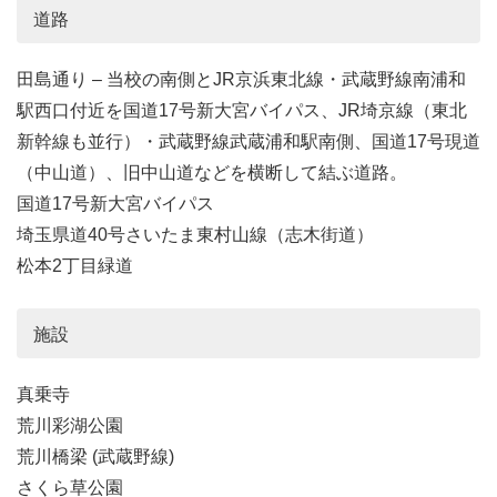
道路
田島通り – 当校の南側とJR京浜東北線・武蔵野線南浦和
駅西口付近を国道17号新大宮バイパス、JR埼京線（東北
新幹線も並行）・武蔵野線武蔵浦和駅南側、国道17号現道
（中山道）、旧中山道などを横断して結ぶ道路。
国道17号新大宮バイパス
埼玉県道40号さいたま東村山線（志木街道）
松本2丁目緑道
施設
真乗寺
荒川彩湖公園
荒川橋梁 (武蔵野線)
さくら草公園