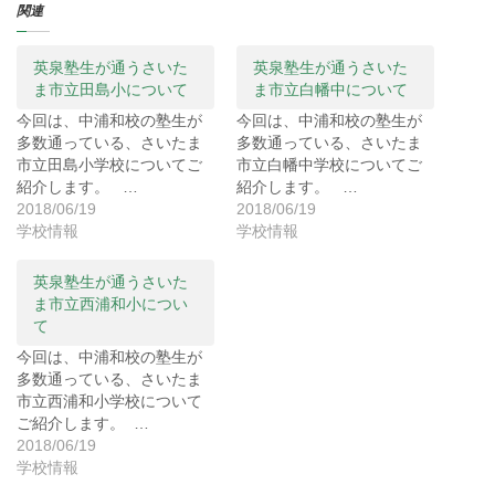
T
o
G
関連
w
k
o
i
で
o
t
共
g
t
有
l
e
す
e
英泉塾生が通うさいた
英泉塾生が通うさいた
r
る
+
ま市立田島小について
ま市立白幡中について
で
に
で
共
は
共
有
ク
有
今回は、中浦和校の塾生が
今回は、中浦和校の塾生が
(
リ
(
多数通っている、さいたま
多数通っている、さいたま
新
ッ
新
し
ク
し
市立田島小学校についてご
市立白幡中学校についてご
い
し
い
ウ
て
ウ
紹介します。 …
紹介します。 …
ィ
く
ィ
2018/06/19
2018/06/19
ン
だ
ン
ド
さ
ド
学校情報
学校情報
ウ
い
ウ
で
(
で
開
新
開
き
し
き
英泉塾生が通うさいた
ま
い
ま
ま市立西浦和小につい
す
ウ
す
)
ィ
)
て
ン
ド
今回は、中浦和校の塾生が
ウ
で
多数通っている、さいたま
開
き
市立西浦和小学校について
ま
ご紹介します。 …
す
)
2018/06/19
学校情報