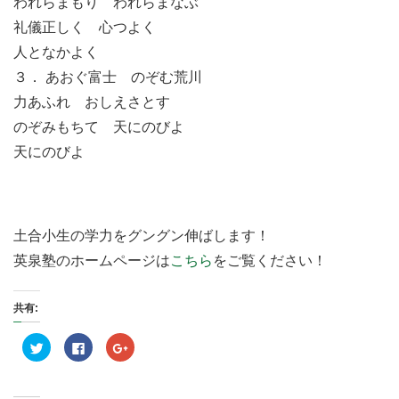
われらまもり われらまなぶ
礼儀正しく 心つよく
人となかよく
３． あおぐ富士 のぞむ荒川
力あふれ おしえさとす
のぞみもちて 天にのびよ
天にのびよ
土合小生の学力をグングン伸ばします！
英泉塾のホームページは
こちら
をご覧ください！
共有:
ク
F
ク
リ
a
リ
ッ
c
ッ
ク
e
ク
し
b
し
て
o
て