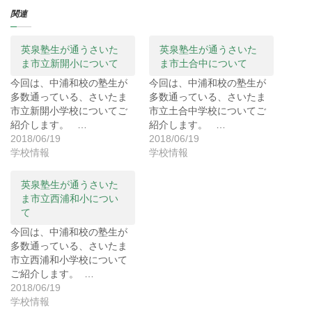
T
o
G
関連
w
k
o
i
で
o
t
共
g
t
有
l
e
す
e
英泉塾生が通うさいた
英泉塾生が通うさいた
r
る
+
ま市立新開小について
ま市土合中について
で
に
で
共
は
共
有
ク
有
今回は、中浦和校の塾生が
今回は、中浦和校の塾生が
(
リ
(
多数通っている、さいたま
多数通っている、さいたま
新
ッ
新
し
ク
し
市立新開小学校についてご
市立土合中学校についてご
い
し
い
ウ
て
ウ
紹介します。 …
紹介します。 …
ィ
く
ィ
2018/06/19
2018/06/19
ン
だ
ン
ド
さ
ド
学校情報
学校情報
ウ
い
ウ
で
(
で
開
新
開
き
し
き
英泉塾生が通うさいた
ま
い
ま
ま市立西浦和小につい
す
ウ
す
)
ィ
)
て
ン
ド
今回は、中浦和校の塾生が
ウ
で
多数通っている、さいたま
開
き
市立西浦和小学校について
ま
ご紹介します。 …
す
)
2018/06/19
学校情報