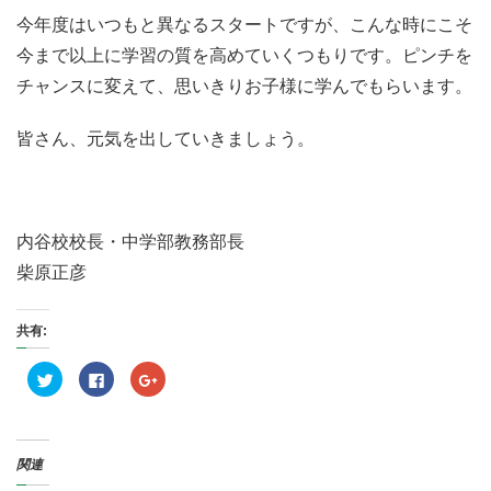
今年度はいつもと異なるスタートですが、こんな時にこそ
今まで以上に学習の質を高めていくつもりです。ピンチを
チャンスに変えて、思いきりお子様に学んでもらいます。
皆さん、元気を出していきましょう。
内谷校校長・中学部教務部長
柴原正彦
共有:
ク
F
ク
リ
a
リ
ッ
c
ッ
ク
e
ク
し
b
し
て
o
て
T
o
G
関連
w
k
o
i
で
o