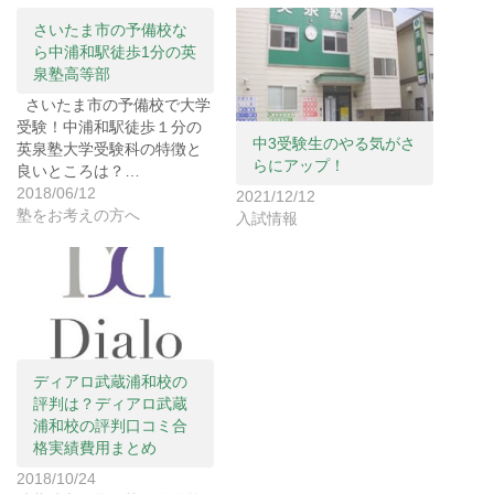
t
共
g
t
有
l
e
す
e
さいたま市の予備校な
r
る
+
ら中浦和駅徒歩1分の英
で
に
で
共
は
共
泉塾高等部
有
ク
有
(
リ
(
さいたま市の予備校で大学
新
ッ
新
し
ク
し
受験！中浦和駅徒歩１分の
い
し
い
中3受験生のやる気がさ
ウ
て
ウ
英泉塾大学受験科の特徴と
ィ
く
ィ
らにアップ！
良いところは？…
ン
だ
ン
ド
さ
ド
2018/06/12
2021/12/12
ウ
い
ウ
で
(
で
塾をお考えの方へ
入試情報
開
新
開
き
し
き
ま
い
ま
す
ウ
す
)
ィ
)
ン
ド
ウ
で
開
き
ま
ディアロ武蔵浦和校の
す
)
評判は？ディアロ武蔵
浦和校の評判口コミ合
格実績費用まとめ
2018/10/24