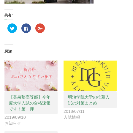
共有:
ク
F
ク
リ
a
リ
ッ
c
ッ
ク
e
ク
し
b
し
て
o
て
T
o
G
関連
w
k
o
i
で
o
t
共
g
t
有
l
e
す
e
r
る
+
で
に
で
共
は
共
有
ク
有
(
リ
(
新
ッ
新
し
ク
し
い
し
い
【英泉塾高等部】今年
明治学院大学の推薦入
ウ
て
ウ
ィ
く
ィ
度大学入試の合格速報
試の対策まとめ
ン
だ
ン
です！第一弾
ド
さ
ド
2018/07/11
ウ
い
ウ
で
(
で
2019/09/10
入試情報
開
新
開
お知らせ
き
し
き
ま
い
ま
す
ウ
す