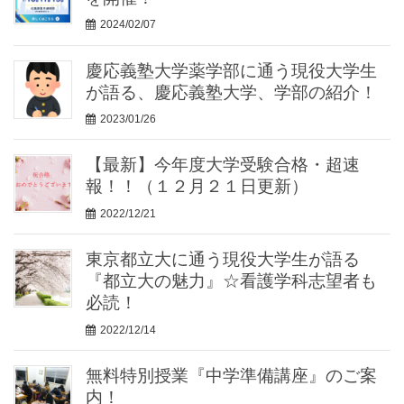
2024/02/07
慶応義塾大学薬学部に通う現役大学生
が語る、慶応義塾大学、学部の紹介！
2023/01/26
【最新】今年度大学受験合格・超速
報！！（１２月２１日更新）
2022/12/21
東京都立大に通う現役大学生が語る
『都立大の魅力』☆看護学科志望者も
必読！
2022/12/14
無料特別授業『中学準備講座』のご案
内！