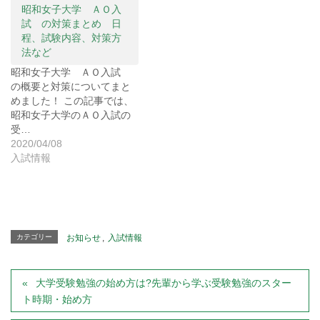
)
ィ
)
昭和女子大学 ＡＯ入
ン
ド
試 の対策まとめ 日
ウ
で
程、試験内容、対策方
開
法など
き
ま
す
昭和女子大学 ＡＯ入試
)
の概要と対策についてまと
めました！ この記事では、
昭和女子大学のＡＯ入試の
受…
2020/04/08
入試情報
カテゴリー
お知らせ
,
入試情報
大学受験勉強の始め方は?先輩から学ぶ受験勉強のスター
ト時期・始め方