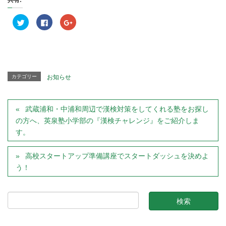
共有:
ク
F
ク
リ
a
リ
ッ
c
ッ
ク
e
ク
し
b
し
て
o
て
T
o
G
w
k
o
i
で
o
t
共
g
カテゴリー
お知らせ
t
有
l
e
す
e
r
る
+
で
に
で
共
は
共
武蔵浦和・中浦和周辺で漢検対策をしてくれる塾をお探し
有
ク
有
(
リ
(
の方へ、英泉塾小学部の『漢検チャレンジ』をご紹介しま
新
ッ
新
し
ク
し
す。
い
し
い
ウ
て
ウ
ィ
く
ィ
ン
だ
ン
高校スタートアップ準備講座でスタートダッシュを決めよ
ド
さ
ド
ウ
い
ウ
う！
で
(
で
開
新
開
き
し
き
ま
い
ま
す
ウ
す
)
ィ
)
ン
ド
ウ