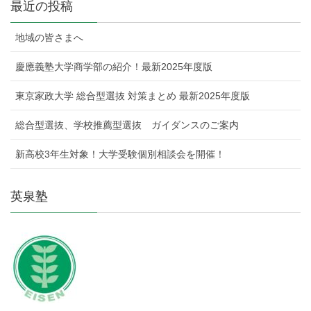
で
最近の投稿
開
き
ま
す
地域の皆さまへ
)
慶應義塾大学商学部の紹介！最新2025年度版
東京家政大学 総合型選抜 対策まとめ 最新2025年度版
総合型選抜、学校推薦型選抜 ガイダンスのご案内
新高校3年生対象！大学受験個別相談会を開催！
英泉塾