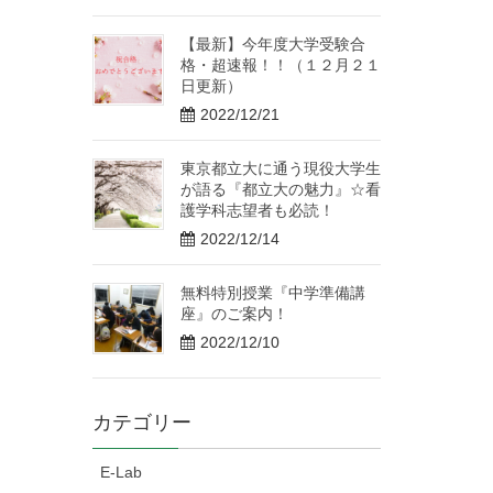
【最新】今年度大学受験合
格・超速報！！（１２月２１
日更新）
2022/12/21
東京都立大に通う現役大学生
が語る『都立大の魅力』☆看
護学科志望者も必読！
2022/12/14
無料特別授業『中学準備講
座』のご案内！
2022/12/10
カテゴリー
E-Lab